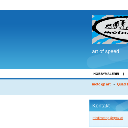
art of speed
HOBBYMALEREI
LINKS
moto gp art
Quad 1
Kontakt
mistirac
ing@gmx.
at