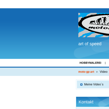
art of speed
HOBBYMALEREI
LINKS
moto gp art
Video
Meine Video´s
Kontakt