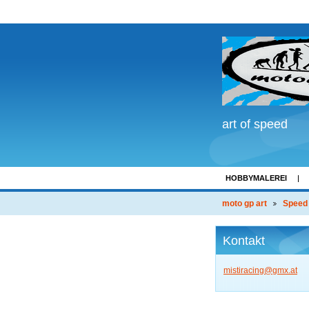
art of speed
HOBBYMALEREI
LINKS
moto gp art
Speed
Kontakt
mistirac
ing@gmx.
at