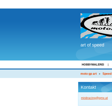
art of speed
HOBBYMALEREI
LINKS
moto gp art
Speed
Kontakt
mistirac
ing@gmx.
at