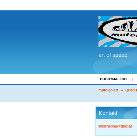
art of speed
HOBBYMALEREI
LINKS
moto gp art
Quad 1
Kontakt
mistirac
ing@gmx.
at