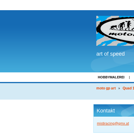
art of speed
HOBBYMALEREI
LINKS
moto gp art
Quad 1
Kontakt
mistirac
ing@gmx.
at