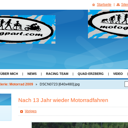
Startseite
Sit
ÜBER MICH
NEWS
RACING TEAM
QUAD-ERZBERG
VIDEO
lerie: Motorrad 2009
DSCN0723 [640x480].jpg
Nach 13 Jahr wieder Motorradfahren
Voriges