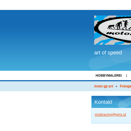
art of speed
HOBBYMALEREI
LINKS
moto gp art
Fotoga
Kontakt
mistirac
ing@gmx.
at