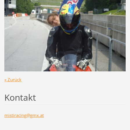
« Zurück
Kontakt
mistirac
ing@gmx.
at